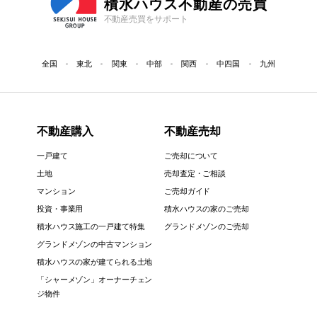
積水ハウス不動産の売買
不動産売買をサポート
全国
東北
関東
中部
関西
中四国
九州
不動産購入
不動産売却
一戸建て
ご売却について
土地
売却査定・ご相談
マンション
ご売却ガイド
投資・事業用
積水ハウスの家のご売却
積水ハウス施工の一戸建て特集
グランドメゾンのご売却
グランドメゾンの中古マンション
積水ハウスの家が建てられる土地
「シャーメゾン」オーナーチェン
ジ物件