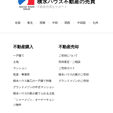
積水ハウス不動産の売買
不動産売買をサポート
全国
東北
関東
中部
関西
中四国
九州
不動産購入
不動産売却
一戸建て
ご売却について
土地
売却査定・ご相談
マンション
ご売却ガイド
投資・事業用
積水ハウスの家のご売却
積水ハウス施工の一戸建て特集
グランドメゾンのご売却
グランドメゾンの中古マンション
積水ハウスの家が建てられる土地
「シャーメゾン」オーナーチェン
ジ物件