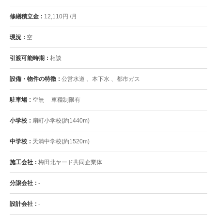
修繕積立金
12,110円 /月
現況
空
引渡可能時期
相談
設備・物件の特徴
公営水道 、本下水 、都市ガス
駐車場
空無 車種制限有
小学校
扇町小学校(約1440m)
中学校
天満中学校(約1520m)
施工会社
梅田北ヤード共同企業体
分譲会社
-
設計会社
-