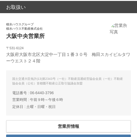
お取扱い
積水ハウスグループ
積水ハウス不動産株式会社
大阪中央営業所
〒531-6124
大阪府大阪市北区大淀中一丁目１番３０号 梅田スカイビルタワ
ーウエスト２４階
国土交通大臣免許(13)第2343号（一社）不動産流通経営協会会員（一社）不動産
協会会員（公社）首都圏不動産公正取引協議会加盟
電話番号
06-6440-3796
営業時間
午前９時～午後６時
定休日
土曜・日曜・祝日
営業所情報