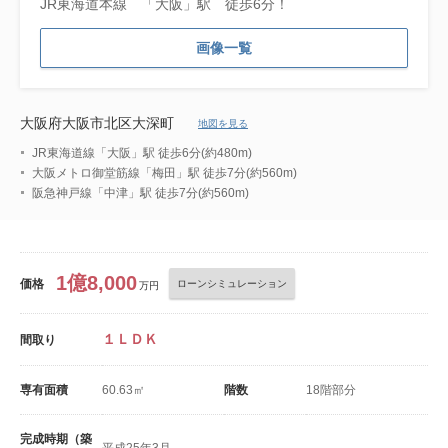
JR東海道本線 「大阪」駅 徒歩6分！
画像一覧
大阪府大阪市北区大深町
地図を見る
JR東海道線「大阪」駅 徒歩6分(約480m)
大阪メトロ御堂筋線「梅田」駅 徒歩7分(約560m)
阪急神戸線「中津」駅 徒歩7分(約560m)
1億8,000
価格
ローンシミュレーション
万円
１ＬＤＫ
間取り
専有面積
60.63㎡
階数
18階部分
完成時期（築