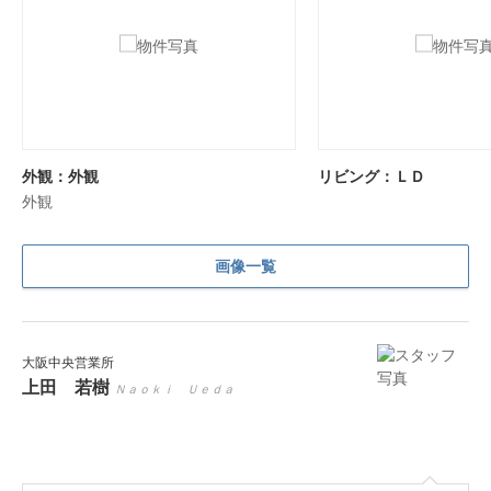
外観：外観
リビング：ＬＤ
外観
画像一覧
大阪中央営業所
上田 若樹
Ｎａｏｋｉ Ｕｅｄａ