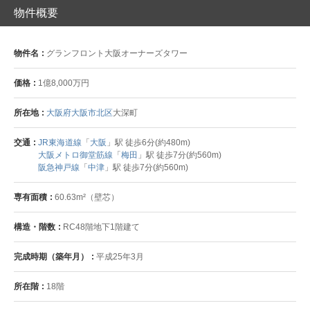
物件概要
物件名
グランフロント大阪オーナーズタワー
価格
1億8,000万円
所在地
大阪府大阪市北区
大深町
交通
JR東海道線
「
大阪
」駅 徒歩6分(約480m)
大阪メトロ御堂筋線
「
梅田
」駅 徒歩7分(約560m)
阪急神戸線
「
中津
」駅 徒歩7分(約560m)
専有面積
60.63m²（壁芯）
構造・階数
RC48階地下1階建て
完成時期（築年月）
平成25年3月
所在階
18階