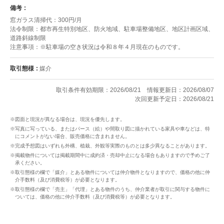
備考
窓ガラス清掃代：300円/月
法令制限：都市再生特別地区、防火地域、駐車場整備地区、地区計画区域、
道路斜線制限
注意事項：※駐車場の空き状況は令和８年４月現在のものです。
取引態様
媒介
取引条件有効期限：2026/08/21
情報更新日：2026/08/07
次回更新予定日：2026/08/21
※図面と現況が異なる場合は、現況を優先します。
※写真に写っている、またはパース（絵）や間取り図に描かれている家具や車などは、特
にコメントがない場合、販売価格に含まれません。
※完成予想図はいずれも外構、植栽、外観等実際のものとは多少異なることがあります。
※掲載物件については掲載期間中に成約済・売却中止になる場合もありますので予めご了
承ください。
※取引態様の欄で「媒介」とある物件については仲介物件となりますので、価格の他に仲
介手数料（及び消費税等）が必要となります。
※取引態様の欄で「売主」「代理」とある物件のうち、仲介業者が取引に関与する物件に
ついては、価格の他に仲介手数料（及び消費税等）が必要となります。