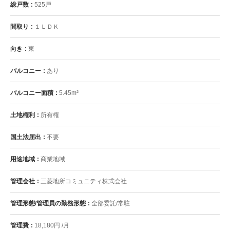
総戸数
525戸
間取り
１ＬＤＫ
向き
東
バルコニー
あり
バルコニー面積
5.45m²
土地権利
所有権
国土法届出
不要
用途地域
商業地域
管理会社
三菱地所コミュニティ株式会社
管理形態/管理員の勤務形態
全部委託/常駐
管理費
18,180円 /月