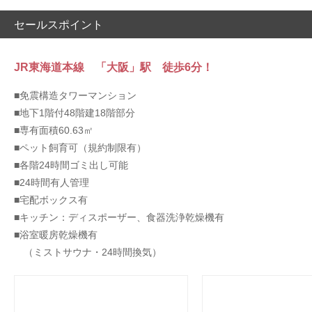
セールスポイント
JR東海道本線 「大阪」駅 徒歩6分！
■免震構造タワーマンション
■地下1階付48階建18階部分
■専有面積60.63㎡
■ペット飼育可（規約制限有）
■各階24時間ゴミ出し可能
■24時間有人管理
■宅配ボックス有
■キッチン：ディスポーザー、食器洗浄乾燥機有
■浴室暖房乾燥機有
（ミストサウナ・24時間換気）