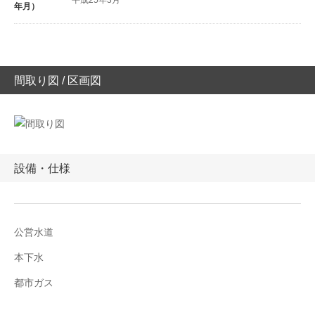
平成25年3月
年月）
間取り図 / 区画図
設備・仕様
公営水道
本下水
都市ガス