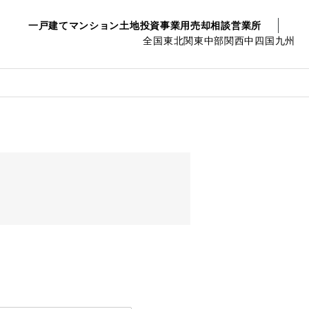
一戸建て
マンション
土地
投資事業用
売却相談
営業所
全国
東北
関東
中部
関西
中四国
九州