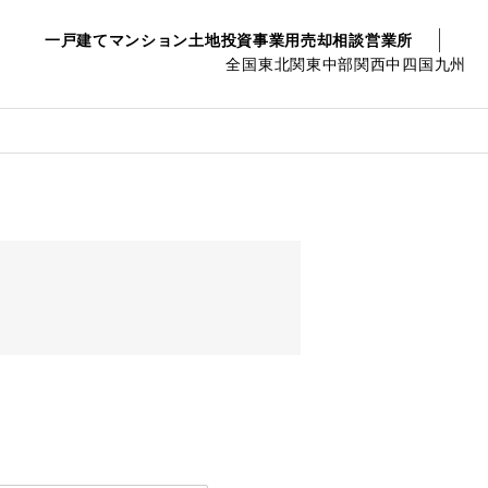
一戸建て
マンション
土地
投資事業用
売却相談
営業所
全国
東北
関東
中部
関西
中四国
九州