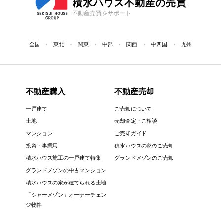
積水ハウス不動産の売買
不動産売買をサポート
全国
東北
関東
中部
関西
中四国
九州
不動産購入
不動産売却
一戸建て
ご売却について
土地
売却査定・ご相談
マンション
ご売却ガイド
投資・事業用
積水ハウスの家のご売却
積水ハウス施工の一戸建て特集
グランドメゾンのご売却
グランドメゾンの中古マンション
積水ハウスの家が建てられる土地
「シャーメゾン」オーナーチェン
ジ物件