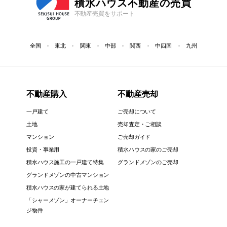
積水ハウス不動産の売買
不動産売買をサポート
全国
東北
関東
中部
関西
中四国
九州
不動産購入
不動産売却
一戸建て
ご売却について
土地
売却査定・ご相談
マンション
ご売却ガイド
投資・事業用
積水ハウスの家のご売却
積水ハウス施工の一戸建て特集
グランドメゾンのご売却
グランドメゾンの中古マンション
積水ハウスの家が建てられる土地
「シャーメゾン」オーナーチェン
ジ物件