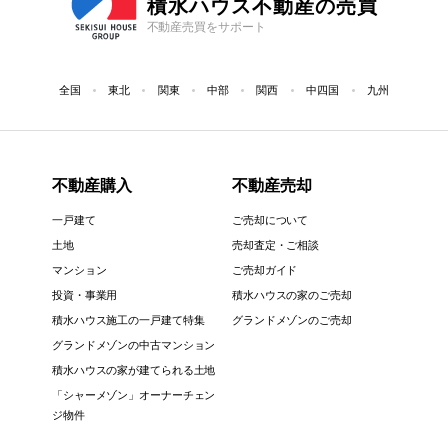
積水ハウス不動産の売買
不動産売買をサポート
全国
東北
関東
中部
関西
中四国
九州
不動産購入
不動産売却
一戸建て
ご売却について
土地
売却査定・ご相談
マンション
ご売却ガイド
投資・事業用
積水ハウスの家のご売却
積水ハウス施工の一戸建て特集
グランドメゾンのご売却
グランドメゾンの中古マンション
積水ハウスの家が建てられる土地
「シャーメゾン」オーナーチェン
ジ物件