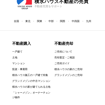
積水ハウス不動産の売買
不動産売買をサポート
全国
東北
関東
中部
関西
中四国
九州
不動産購入
不動産売却
一戸建て
ご売却について
土地
売却査定・ご相談
マンション
ご売却ガイド
投資・事業用
積水ハウスの家のご売却
積水ハウス施工の一戸建て特集
グランドメゾンのご売却
グランドメゾンの中古マンション
積水ハウスの家が建てられる土地
「シャーメゾン」オーナーチェン
ジ物件