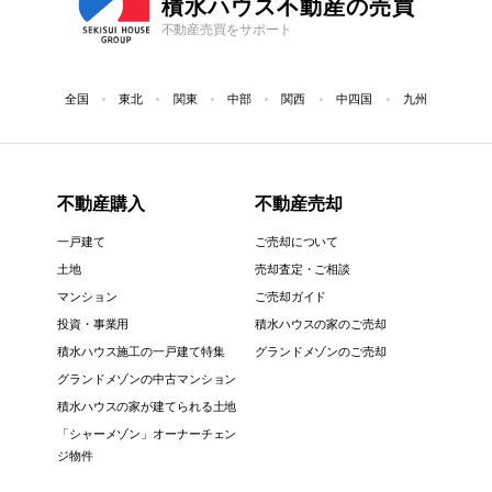
積水ハウス不動産の売買
不動産売買をサポート
全国
東北
関東
中部
関西
中四国
九州
不動産購入
不動産売却
一戸建て
ご売却について
土地
売却査定・ご相談
マンション
ご売却ガイド
投資・事業用
積水ハウスの家のご売却
積水ハウス施工の一戸建て特集
グランドメゾンのご売却
グランドメゾンの中古マンション
積水ハウスの家が建てられる土地
「シャーメゾン」オーナーチェン
ジ物件