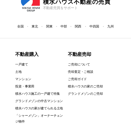
積水ハウス不動産の売買
不動産売買をサポート
全国
東北
関東
中部
関西
中四国
九州
不動産購入
不動産売却
一戸建て
ご売却について
土地
売却査定・ご相談
マンション
ご売却ガイド
投資・事業用
積水ハウスの家のご売却
積水ハウス施工の一戸建て特集
グランドメゾンのご売却
グランドメゾンの中古マンション
積水ハウスの家が建てられる土地
「シャーメゾン」オーナーチェン
ジ物件