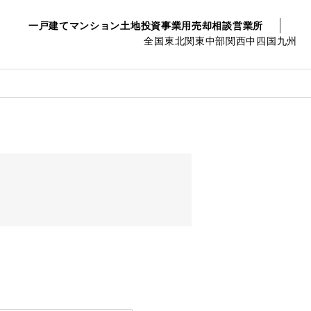
一戸建て
マンション
土地
投資事業用
売却相談
営業所
全国
東北
関東
中部
関西
中四国
九州