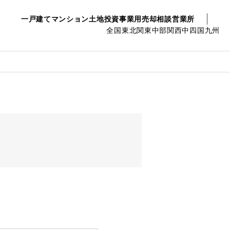
一戸建て
マンション
土地
投資事業用
売却相談
営業所
全国
東北
関東
中部
関西
中四国
九州