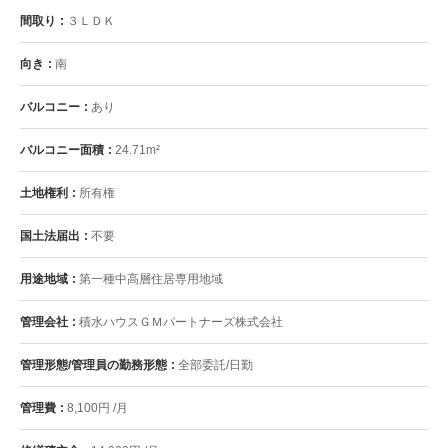
間取り
３ＬＤＫ
向き
南
バルコニー
あり
バルコニー面積
24.71m²
土地権利
所有権
国土法届出
不要
用途地域
第一種中高層住居専用地域
管理会社
積水ハウスＧＭパートナーズ株式会社
管理形態/管理員の勤務形態
全部委託/日勤
管理費
8,100円 /月