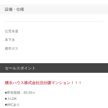
設備・仕様
公営水道
本下水
都市ガス
セールスポイント
積水ハウス株式会社旧分譲マンション！！！
■専有面積：83.50㎡
■３LDK
■WICあり