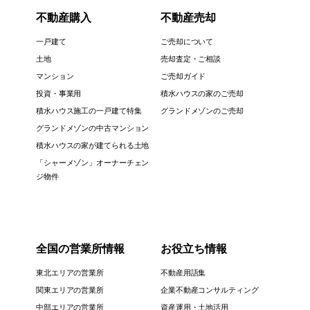
不動産購入
不動産売却
一戸建て
ご売却について
土地
売却査定・ご相談
マンション
ご売却ガイド
投資・事業用
積水ハウスの家のご売却
積水ハウス施工の一戸建て特集
グランドメゾンのご売却
グランドメゾンの中古マンション
積水ハウスの家が建てられる土地
「シャーメゾン」オーナーチェン
ジ物件
全国の営業所情報
お役立ち情報
東北エリアの営業所
不動産用語集
関東エリアの営業所
企業不動産コンサルティング
中部エリアの営業所
資産運用・土地活用