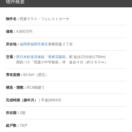
物件概要
物件名
照葉テラス・フォレストカーサ
価格
4,800万円
所在地
福岡県福岡市東区
香椎照葉２丁目
交通
西日本鉄道貝塚線
「
香椎花園前
」駅 徒歩22分(約1700m)
西鉄バス「照葉小中学校前」停 徒歩４分（約２６０ｍ）
専有面積
83.5m²（壁芯）
構造・階数
RC8階建て
完成時期（築年月）
平成28年6月
所在階
2階
総戸数
78戸