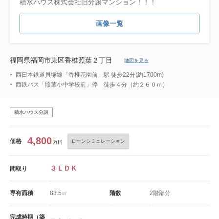
積水ハウス株式会社旧分譲マンション！！！
画像一覧
福岡県福岡市東区香椎照葉２丁目
地図を見る
西日本鉄道貝塚線「香椎花園前」駅 徒歩22分(約1700m)
西鉄バス「照葉小中学校前」停 徒歩４分（約２６０ｍ）
積水ハウス分譲
4,800
価格
ローンシミュレーション
万円
３ＬＤＫ
間取り
専有面積
83.5㎡
階数
2階部分
完成時期（築