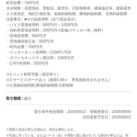
町内会費：700円/月
法令制限：高度地区、景観法、航空法、日影制限有、建築協定有、建築基準
２２条指定、地区計画区域、道路斜線制限、隣地斜線制限、北側斜線制限
注意事項：■その他使用料（全て税込表示）
・バイク置場使用料：800円/月～1000円/月
・自転車置場使用料：200円/月※駐輪ステッカー有（無料）
・団地管理費：500円/月
・団地修繕積立金：500円/月
・町内会費：700円/月
・インターネット使用料：1100円 円/月
・タウンセキュリティ委託料：1089円/月
・CATV利用料：550円/月
※1.ペット飼育可能（規定有り）
※2.サービスポーチあり（面積5.89㎡ 専有面積含まれません）
※3.道路斜線制限,隣地斜線制限,日影制限
取引態様
媒介
取引条件有効期限：2026/08/22
情報更新日：2026/08/08
次回更新予定日：2026/08/22
※図面と現況が異なる場合は、現況を優先します。
※写真に写っている、またはパース（絵）や間取り図に描かれている家具や車などは、特