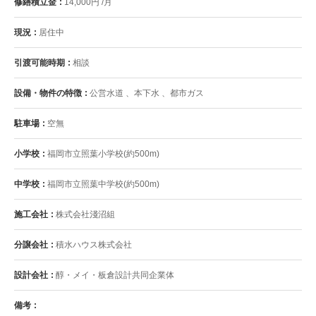
修繕積立金
14,000円 /月
現況
居住中
引渡可能時期
相談
設備・物件の特徴
公営水道 、本下水 、都市ガス
駐車場
空無
小学校
福岡市立照葉小学校(約500m)
中学校
福岡市立照葉中学校(約500m)
施工会社
株式会社淺沼組
分譲会社
積水ハウス株式会社
設計会社
醇・メイ・板倉設計共同企業体
備考