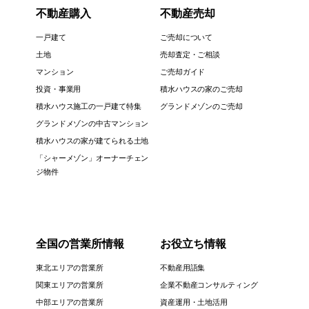
不動産購入
不動産売却
一戸建て
ご売却について
土地
売却査定・ご相談
マンション
ご売却ガイド
投資・事業用
積水ハウスの家のご売却
積水ハウス施工の一戸建て特集
グランドメゾンのご売却
グランドメゾンの中古マンション
積水ハウスの家が建てられる土地
「シャーメゾン」オーナーチェン
ジ物件
全国の営業所情報
お役立ち情報
東北エリアの営業所
不動産用語集
関東エリアの営業所
企業不動産コンサルティング
中部エリアの営業所
資産運用・土地活用