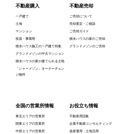
不動産購入
不動産売却
一戸建て
ご売却について
土地
売却査定・ご相談
マンション
ご売却ガイド
投資・事業用
積水ハウスの家のご売却
積水ハウス施工の一戸建て特集
グランドメゾンのご売却
グランドメゾンの中古マンション
積水ハウスの家が建てられる土地
「シャーメゾン」オーナーチェン
ジ物件
全国の営業所情報
お役立ち情報
東北エリアの営業所
不動産用語集
関東エリアの営業所
企業不動産コンサルティング
中部エリアの営業所
資産運用・土地活用