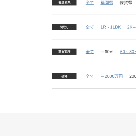
全て
福岡県
佐賀県
都道府県
全て
1R～1LDK
2K～
間取り
全て
～60㎡
60～80
専有面積
全て
～2000万円
20
価格