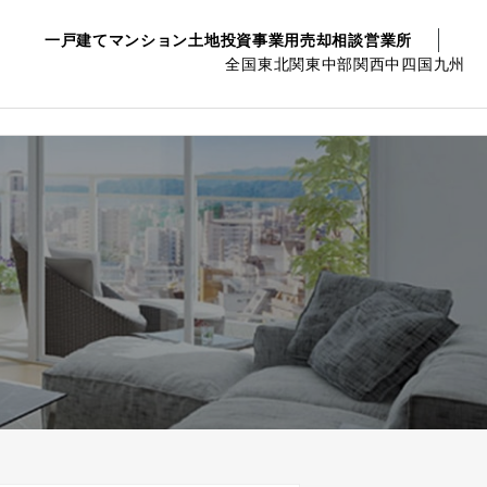
一戸建て
マンション
土地
投資事業用
売却相談
営業所
全国
東北
関東
中部
関西
中四国
九州