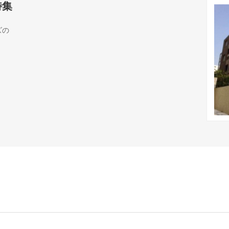
特集
ズの