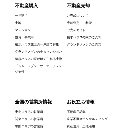
不動産購入
不動産売却
一戸建て
ご売却について
土地
売却査定・ご相談
マンション
ご売却ガイド
投資・事業用
積水ハウスの家のご売却
積水ハウス施工の一戸建て特集
グランドメゾンのご売却
グランドメゾンの中古マンション
積水ハウスの家が建てられる土地
「シャーメゾン」オーナーチェン
ジ物件
全国の営業所情報
お役立ち情報
東北エリアの営業所
不動産用語集
関東エリアの営業所
企業不動産コンサルティング
中部エリアの営業所
資産運用・土地活用