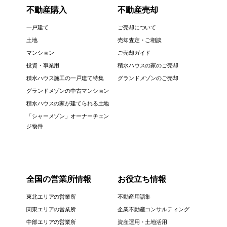
不動産購入
不動産売却
一戸建て
ご売却について
土地
売却査定・ご相談
マンション
ご売却ガイド
投資・事業用
積水ハウスの家のご売却
積水ハウス施工の一戸建て特集
グランドメゾンのご売却
グランドメゾンの中古マンション
積水ハウスの家が建てられる土地
「シャーメゾン」オーナーチェン
ジ物件
全国の営業所情報
お役立ち情報
東北エリアの営業所
不動産用語集
関東エリアの営業所
企業不動産コンサルティング
中部エリアの営業所
資産運用・土地活用