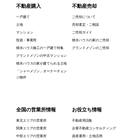
不動産購入
不動産売却
一戸建て
ご売却について
土地
売却査定・ご相談
マンション
ご売却ガイド
投資・事業用
積水ハウスの家のご売却
積水ハウス施工の一戸建て特集
グランドメゾンのご売却
グランドメゾンの中古マンション
積水ハウスの家が建てられる土地
「シャーメゾン」オーナーチェン
ジ物件
全国の営業所情報
お役立ち情報
東北エリアの営業所
不動産用語集
関東エリアの営業所
企業不動産コンサルティング
中部エリアの営業所
資産運用・土地活用