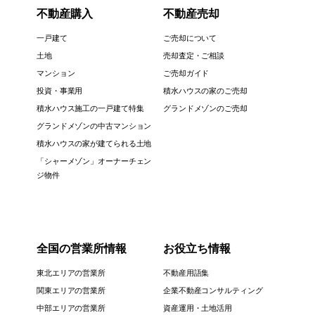
不動産購入
不動産売却
一戸建て
ご売却について
土地
売却査定・ご相談
マンション
ご売却ガイド
投資・事業用
積水ハウスの家のご売却
積水ハウス施工の一戸建て特集
グランドメゾンのご売却
グランドメゾンの中古マンション
積水ハウスの家が建てられる土地
「シャーメゾン」オーナーチェン
ジ物件
全国の営業所情報
お役立ち情報
東北エリアの営業所
不動産用語集
関東エリアの営業所
企業不動産コンサルティング
中部エリアの営業所
資産運用・土地活用