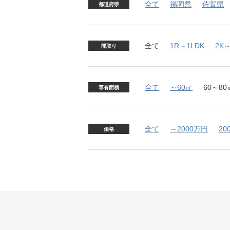
全て
福岡県
佐賀県
都道府県
全て
1R～1LDK
2K～
間取り
全て
～60㎡
60～80
専有面積
全て
～2000万円
20
価格