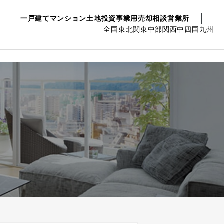
一戸建て
マンション
土地
投資事業用
売却相談
営業所
全国
東北
関東
中部
関西
中四国
九州