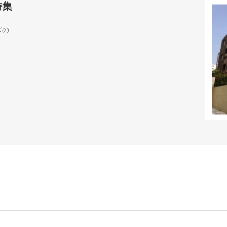
特集
ズの