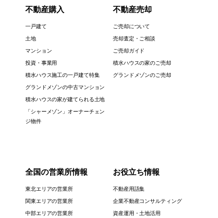
不動産購入
不動産売却
一戸建て
ご売却について
土地
売却査定・ご相談
マンション
ご売却ガイド
投資・事業用
積水ハウスの家のご売却
積水ハウス施工の一戸建て特集
グランドメゾンのご売却
グランドメゾンの中古マンション
積水ハウスの家が建てられる土地
「シャーメゾン」オーナーチェン
ジ物件
全国の営業所情報
お役立ち情報
東北エリアの営業所
不動産用語集
関東エリアの営業所
企業不動産コンサルティング
中部エリアの営業所
資産運用・土地活用