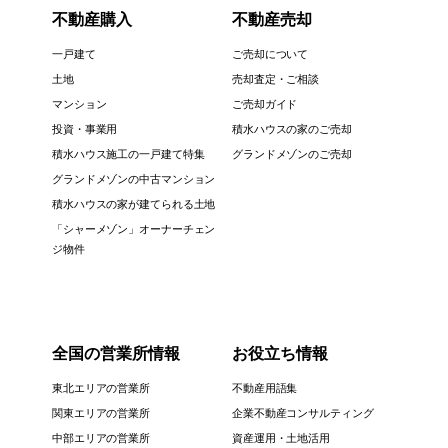
不動産購入
不動産売却
一戸建て
ご売却について
土地
売却査定・ご相談
マンション
ご売却ガイド
投資・事業用
積水ハウスの家のご売却
積水ハウス施工の一戸建て特集
グランドメゾンのご売却
グランドメゾンの中古マンション
積水ハウスの家が建てられる土地
「シャーメゾン」オーナーチェン
ジ物件
全国の営業所情報
お役立ち情報
東北エリアの営業所
不動産用語集
関東エリアの営業所
企業不動産コンサルティング
中部エリアの営業所
資産運用・土地活用