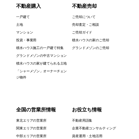
不動産購入
不動産売却
一戸建て
ご売却について
土地
売却査定・ご相談
マンション
ご売却ガイド
投資・事業用
積水ハウスの家のご売却
積水ハウス施工の一戸建て特集
グランドメゾンのご売却
グランドメゾンの中古マンション
積水ハウスの家が建てられる土地
「シャーメゾン」オーナーチェン
ジ物件
全国の営業所情報
お役立ち情報
東北エリアの営業所
不動産用語集
関東エリアの営業所
企業不動産コンサルティング
中部エリアの営業所
資産運用・土地活用