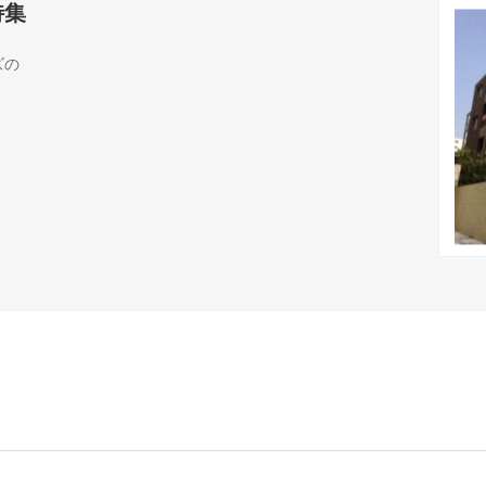
特集
ズの