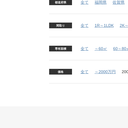
全て
福岡県
佐賀県
都道府県
全て
1R～1LDK
2K～
間取り
全て
～60㎡
60～80
専有面積
全て
～2000万円
20
価格