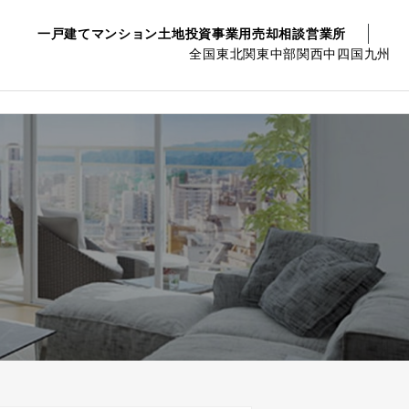
一戸建て
マンション
土地
投資事業用
売却相談
営業所
全国
東北
関東
中部
関西
中四国
九州