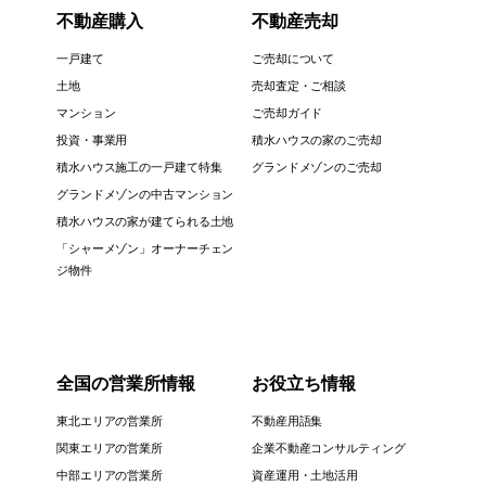
不動産購入
不動産売却
一戸建て
ご売却について
土地
売却査定・ご相談
マンション
ご売却ガイド
投資・事業用
積水ハウスの家のご売却
積水ハウス施工の一戸建て特集
グランドメゾンのご売却
グランドメゾンの中古マンション
積水ハウスの家が建てられる土地
「シャーメゾン」オーナーチェン
ジ物件
全国の営業所情報
お役立ち情報
東北エリアの営業所
不動産用語集
関東エリアの営業所
企業不動産コンサルティング
中部エリアの営業所
資産運用・土地活用