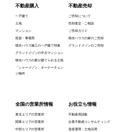
不動産購入
不動産売却
一戸建て
ご売却について
土地
売却査定・ご相談
マンション
ご売却ガイド
投資・事業用
積水ハウスの家のご売却
積水ハウス施工の一戸建て特集
グランドメゾンのご売却
グランドメゾンの中古マンション
積水ハウスの家が建てられる土地
「シャーメゾン」オーナーチェン
ジ物件
全国の営業所情報
お役立ち情報
東北エリアの営業所
不動産用語集
関東エリアの営業所
企業不動産コンサルティング
中部エリアの営業所
資産運用・土地活用