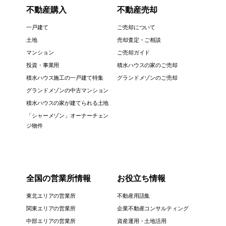
不動産購入
不動産売却
一戸建て
ご売却について
土地
売却査定・ご相談
マンション
ご売却ガイド
投資・事業用
積水ハウスの家のご売却
積水ハウス施工の一戸建て特集
グランドメゾンのご売却
グランドメゾンの中古マンション
積水ハウスの家が建てられる土地
「シャーメゾン」オーナーチェン
ジ物件
全国の営業所情報
お役立ち情報
東北エリアの営業所
不動産用語集
関東エリアの営業所
企業不動産コンサルティング
中部エリアの営業所
資産運用・土地活用