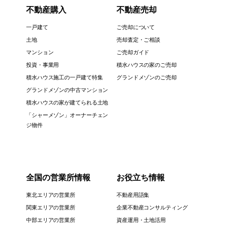
不動産購入
不動産売却
一戸建て
ご売却について
土地
売却査定・ご相談
マンション
ご売却ガイド
投資・事業用
積水ハウスの家のご売却
積水ハウス施工の一戸建て特集
グランドメゾンのご売却
グランドメゾンの中古マンション
積水ハウスの家が建てられる土地
「シャーメゾン」オーナーチェン
ジ物件
全国の営業所情報
お役立ち情報
東北エリアの営業所
不動産用語集
関東エリアの営業所
企業不動産コンサルティング
中部エリアの営業所
資産運用・土地活用