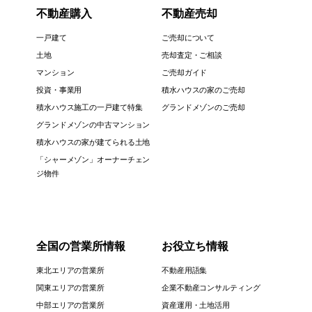
不動産購入
不動産売却
一戸建て
ご売却について
土地
売却査定・ご相談
マンション
ご売却ガイド
投資・事業用
積水ハウスの家のご売却
積水ハウス施工の一戸建て特集
グランドメゾンのご売却
グランドメゾンの中古マンション
積水ハウスの家が建てられる土地
「シャーメゾン」オーナーチェン
ジ物件
全国の営業所情報
お役立ち情報
東北エリアの営業所
不動産用語集
関東エリアの営業所
企業不動産コンサルティング
中部エリアの営業所
資産運用・土地活用