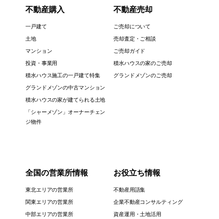
不動産購入
不動産売却
一戸建て
ご売却について
土地
売却査定・ご相談
マンション
ご売却ガイド
投資・事業用
積水ハウスの家のご売却
積水ハウス施工の一戸建て特集
グランドメゾンのご売却
グランドメゾンの中古マンション
積水ハウスの家が建てられる土地
「シャーメゾン」オーナーチェン
ジ物件
全国の営業所情報
お役立ち情報
東北エリアの営業所
不動産用語集
関東エリアの営業所
企業不動産コンサルティング
中部エリアの営業所
資産運用・土地活用