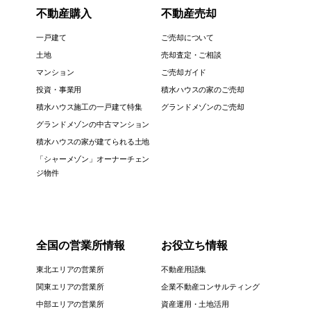
不動産購入
不動産売却
一戸建て
ご売却について
土地
売却査定・ご相談
マンション
ご売却ガイド
投資・事業用
積水ハウスの家のご売却
積水ハウス施工の一戸建て特集
グランドメゾンのご売却
グランドメゾンの中古マンション
積水ハウスの家が建てられる土地
「シャーメゾン」オーナーチェン
ジ物件
全国の営業所情報
お役立ち情報
東北エリアの営業所
不動産用語集
関東エリアの営業所
企業不動産コンサルティング
中部エリアの営業所
資産運用・土地活用