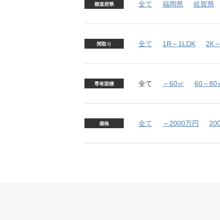
全て
福岡県
佐賀県
都道府県
全て
1R～1LDK
2K～
間取り
全て
～60㎡
60～80
専有面積
全て
～2000万円
20
価格