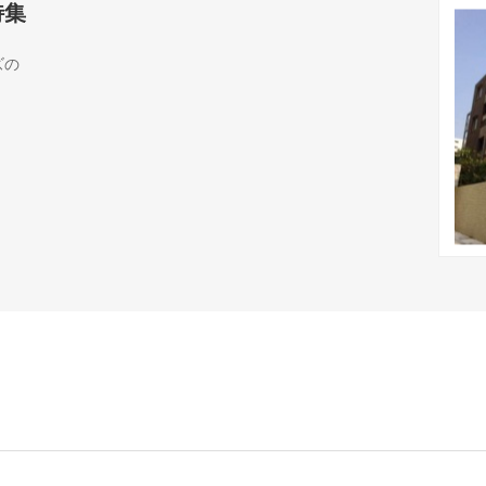
特集
ズの