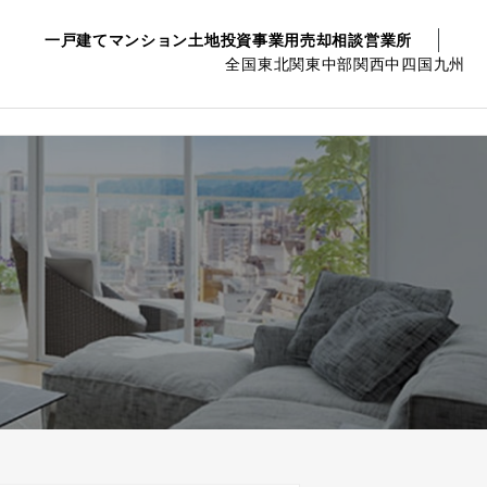
一戸建て
マンション
土地
投資事業用
売却相談
営業所
全国
東北
関東
中部
関西
中四国
九州