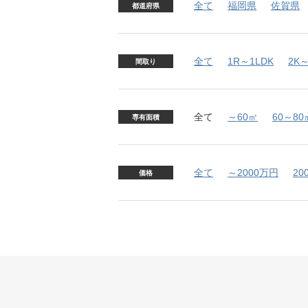
全て
福岡県
佐賀県
都道府県
全て
1R～1LDK
2K～
間取り
全て
～60㎡
60～80
専有面積
全て
～2000万円
20
価格