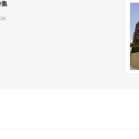
特集
ズの