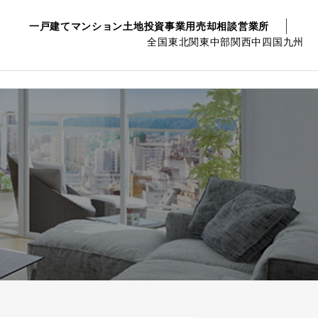
一戸建て
マンション
土地
投資事業用
売却相談
営業所
全国
東北
関東
中部
関西
中四国
九州