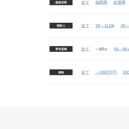
全て
福岡県
佐賀県
都道府県
全て
1R～1LDK
2K～
間取り
全て
～60㎡
60～80
専有面積
全て
～2000万円
20
価格