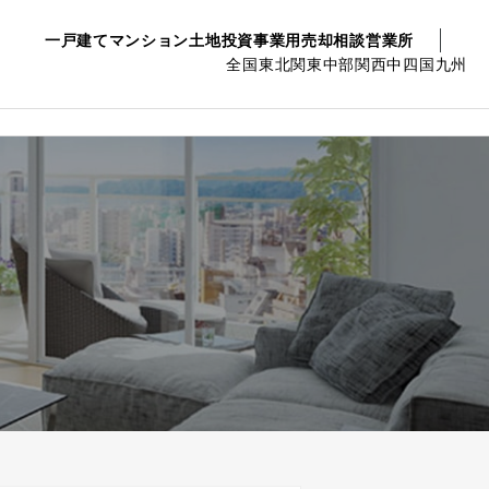
一戸建て
マンション
土地
投資事業用
売却相談
営業所
全国
東北
関東
中部
関西
中四国
九州