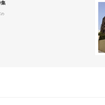
特集
ズの