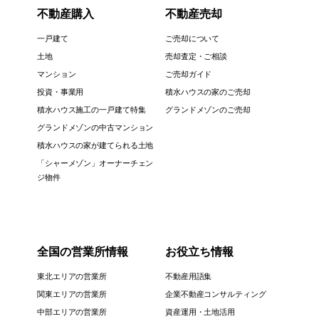
不動産購入
不動産売却
一戸建て
ご売却について
土地
売却査定・ご相談
マンション
ご売却ガイド
投資・事業用
積水ハウスの家のご売却
積水ハウス施工の一戸建て特集
グランドメゾンのご売却
グランドメゾンの中古マンション
積水ハウスの家が建てられる土地
「シャーメゾン」オーナーチェン
ジ物件
全国の営業所情報
お役立ち情報
東北エリアの営業所
不動産用語集
関東エリアの営業所
企業不動産コンサルティング
中部エリアの営業所
資産運用・土地活用