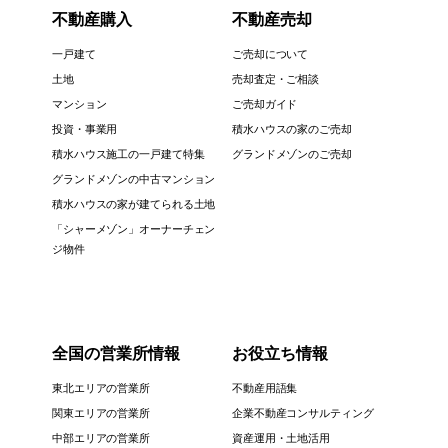
不動産購入
不動産売却
一戸建て
ご売却について
土地
売却査定・ご相談
マンション
ご売却ガイド
投資・事業用
積水ハウスの家のご売却
積水ハウス施工の一戸建て特集
グランドメゾンのご売却
グランドメゾンの中古マンション
積水ハウスの家が建てられる土地
「シャーメゾン」オーナーチェン
ジ物件
全国の営業所情報
お役立ち情報
東北エリアの営業所
不動産用語集
関東エリアの営業所
企業不動産コンサルティング
中部エリアの営業所
資産運用・土地活用