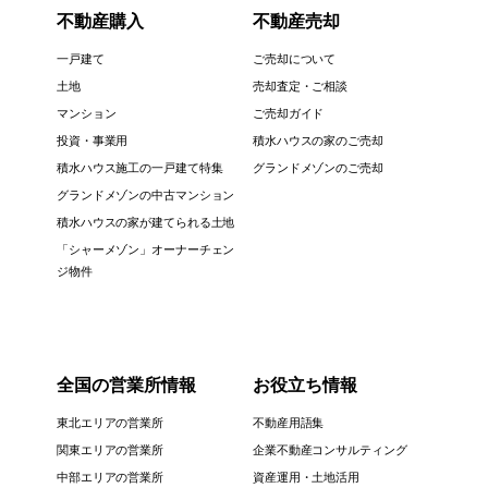
不動産購入
不動産売却
一戸建て
ご売却について
土地
売却査定・ご相談
マンション
ご売却ガイド
投資・事業用
積水ハウスの家のご売却
積水ハウス施工の一戸建て特集
グランドメゾンのご売却
グランドメゾンの中古マンション
積水ハウスの家が建てられる土地
「シャーメゾン」オーナーチェン
ジ物件
全国の営業所情報
お役立ち情報
東北エリアの営業所
不動産用語集
関東エリアの営業所
企業不動産コンサルティング
中部エリアの営業所
資産運用・土地活用