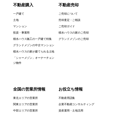
不動産購入
不動産売却
一戸建て
ご売却について
土地
売却査定・ご相談
マンション
ご売却ガイド
投資・事業用
積水ハウスの家のご売却
積水ハウス施工の一戸建て特集
グランドメゾンのご売却
グランドメゾンの中古マンション
積水ハウスの家が建てられる土地
「シャーメゾン」オーナーチェン
ジ物件
全国の営業所情報
お役立ち情報
東北エリアの営業所
不動産用語集
関東エリアの営業所
企業不動産コンサルティング
中部エリアの営業所
資産運用・土地活用