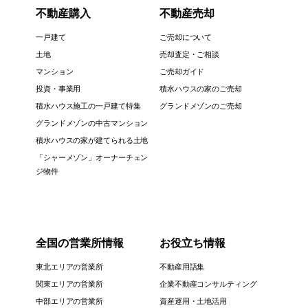
不動産購入
不動産売却
一戸建て
ご売却について
土地
売却査定・ご相談
マンション
ご売却ガイド
投資・事業用
積水ハウスの家のご売却
積水ハウス施工の一戸建て特集
グランドメゾンのご売却
グランドメゾンの中古マンション
積水ハウスの家が建てられる土地
「シャーメゾン」オーナーチェン
ジ物件
全国の営業所情報
お役立ち情報
東北エリアの営業所
不動産用語集
関東エリアの営業所
企業不動産コンサルティング
中部エリアの営業所
資産運用・土地活用