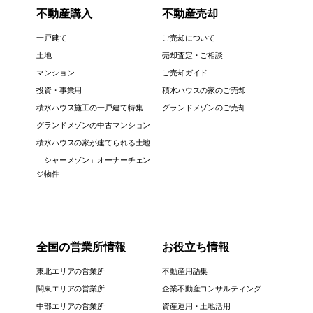
不動産購入
不動産売却
一戸建て
ご売却について
土地
売却査定・ご相談
マンション
ご売却ガイド
投資・事業用
積水ハウスの家のご売却
積水ハウス施工の一戸建て特集
グランドメゾンのご売却
グランドメゾンの中古マンション
積水ハウスの家が建てられる土地
「シャーメゾン」オーナーチェン
ジ物件
全国の営業所情報
お役立ち情報
東北エリアの営業所
不動産用語集
関東エリアの営業所
企業不動産コンサルティング
中部エリアの営業所
資産運用・土地活用