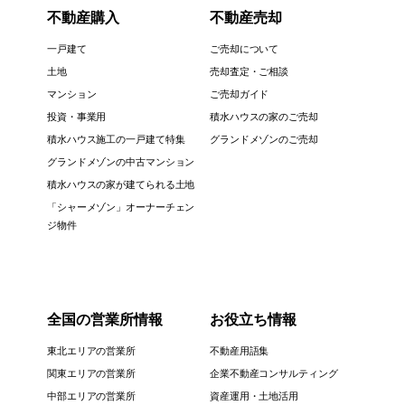
不動産購入
不動産売却
一戸建て
ご売却について
土地
売却査定・ご相談
マンション
ご売却ガイド
投資・事業用
積水ハウスの家のご売却
積水ハウス施工の一戸建て特集
グランドメゾンのご売却
グランドメゾンの中古マンション
積水ハウスの家が建てられる土地
「シャーメゾン」オーナーチェン
ジ物件
全国の営業所情報
お役立ち情報
東北エリアの営業所
不動産用語集
関東エリアの営業所
企業不動産コンサルティング
中部エリアの営業所
資産運用・土地活用