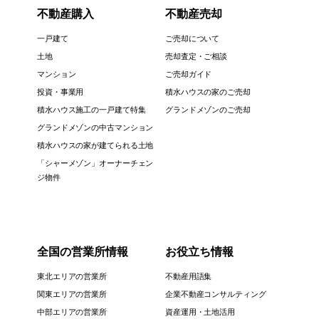
不動産購入
不動産売却
一戸建て
ご売却について
土地
売却査定・ご相談
マンション
ご売却ガイド
投資・事業用
積水ハウスの家のご売却
積水ハウス施工の一戸建て特集
グランドメゾンのご売却
グランドメゾンの中古マンション
積水ハウスの家が建てられる土地
「シャーメゾン」オーナーチェン
ジ物件
全国の営業所情報
お役立ち情報
東北エリアの営業所
不動産用語集
関東エリアの営業所
企業不動産コンサルティング
中部エリアの営業所
資産運用・土地活用