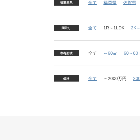
全て
福岡県
佐賀県
都道府県
全て
1R～1LDK
2K～
間取り
全て
～60㎡
60～80
専有面積
全て
～2000万円
20
価格