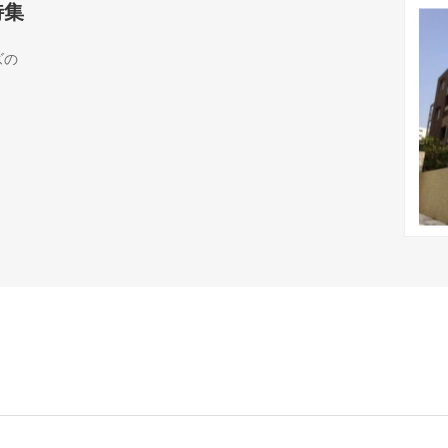
特集
ズの