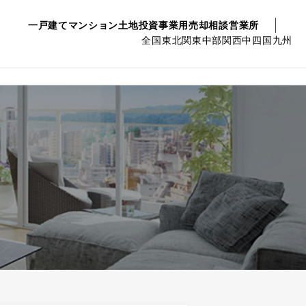
一戸建て
マンション
土地
投資事業用
売却相談
営業所
全国
東北
関東
中部
関西
中四国
九州