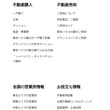
不動産購入
不動産売却
一戸建て
ご売却について
土地
売却査定・ご相談
マンション
ご売却ガイド
投資・事業用
積水ハウスの家のご売却
積水ハウス施工の一戸建て特集
グランドメゾンのご売却
グランドメゾンの中古マンション
積水ハウスの家が建てられる土地
「シャーメゾン」オーナーチェン
ジ物件
全国の営業所情報
お役立ち情報
東北エリアの営業所
不動産用語集
関東エリアの営業所
企業不動産コンサルティング
中部エリアの営業所
資産運用・土地活用