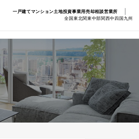
一戸建て
マンション
土地
投資事業用
売却相談
営業所
全国
東北
関東
中部
関西
中四国
九州