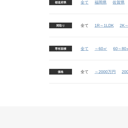
全て
福岡県
佐賀県
都道府県
全て
1R～1LDK
2K～
間取り
全て
～60㎡
60～80
専有面積
全て
～2000万円
20
価格