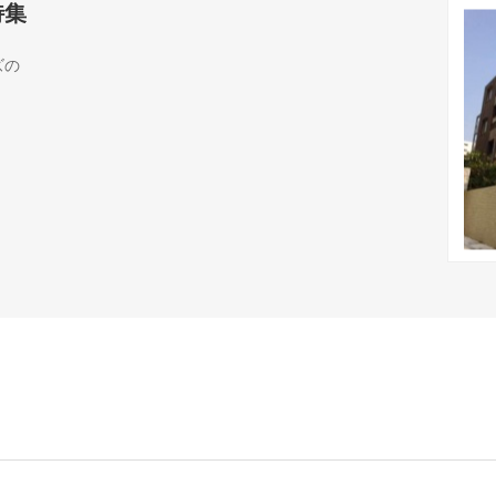
特集
ズの