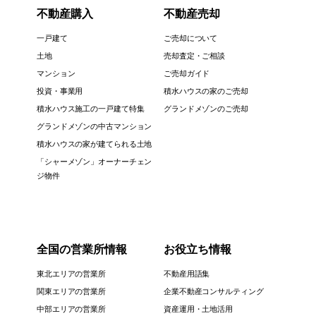
不動産購入
不動産売却
一戸建て
ご売却について
土地
売却査定・ご相談
マンション
ご売却ガイド
投資・事業用
積水ハウスの家のご売却
積水ハウス施工の一戸建て特集
グランドメゾンのご売却
グランドメゾンの中古マンション
積水ハウスの家が建てられる土地
「シャーメゾン」オーナーチェン
ジ物件
全国の営業所情報
お役立ち情報
東北エリアの営業所
不動産用語集
関東エリアの営業所
企業不動産コンサルティング
中部エリアの営業所
資産運用・土地活用