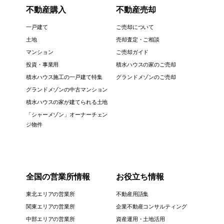
不動産購入
不動産売却
一戸建て
ご売却について
土地
売却査定・ご相談
マンション
ご売却ガイド
投資・事業用
積水ハウスの家のご売却
積水ハウス施工の一戸建て特集
グランドメゾンのご売却
グランドメゾンの中古マンション
積水ハウスの家が建てられる土地
「シャーメゾン」オーナーチェン
ジ物件
全国の営業所情報
お役立ち情報
東北エリアの営業所
不動産用語集
関東エリアの営業所
企業不動産コンサルティング
中部エリアの営業所
資産運用・土地活用