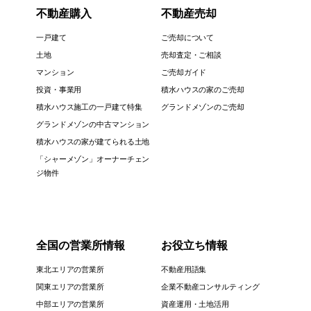
不動産購入
不動産売却
一戸建て
ご売却について
土地
売却査定・ご相談
マンション
ご売却ガイド
投資・事業用
積水ハウスの家のご売却
積水ハウス施工の一戸建て特集
グランドメゾンのご売却
グランドメゾンの中古マンション
積水ハウスの家が建てられる土地
「シャーメゾン」オーナーチェン
ジ物件
全国の営業所情報
お役立ち情報
東北エリアの営業所
不動産用語集
関東エリアの営業所
企業不動産コンサルティング
中部エリアの営業所
資産運用・土地活用